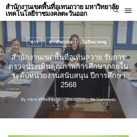
Skip
Menu
สำนักงานเขตพื้นที่อุเทนถวาย มหาวิทยาลัย
Men
to
เทคโนโลยีราชมงคลตะวันออก
search
main
content
ข่าว
ข่าวกิจกรรม
ไม่มีหมวดหมู่
สำนักงานเขตพื้นที่อุเทนถวาย รับการ
ตรวจประเมินคุณภาพการศึกษาภายใน
ระดับหน่วยงานสนับสนุน ปีการศึกษา
2568
By
กชกร ศรีสิทธิชัยกุล
08/06/2026
No Comments