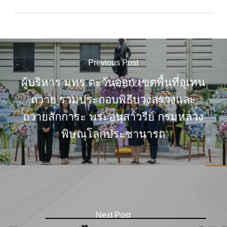
Previous Post
ผู้บริหาร มทร.ตะวันออก เขตพื้นที่อุเทน
ถวาย ร่วมประกอบพิธีบวงสรวงและ
ถวายสักการะ พระอนุสาวรีย์ กรมหลวง
พิษณุโลกประชานารถ
Next Post