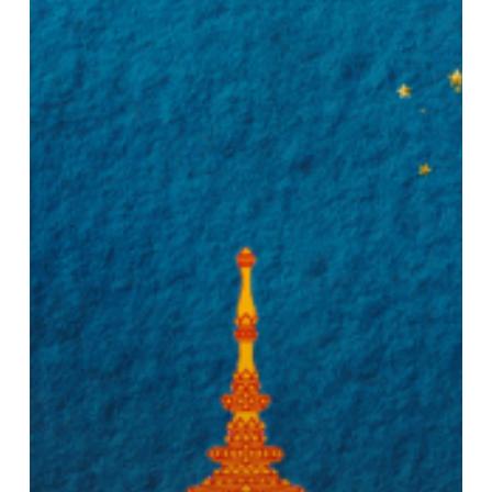
เกี่ยว
กับ
แนว
ปฎิบัติ
การ
ชดใช้
เงิน
กรณี
บุคลากร
รับ
ทุน
ไม่
สำเร็จ
การ
ศึกษา