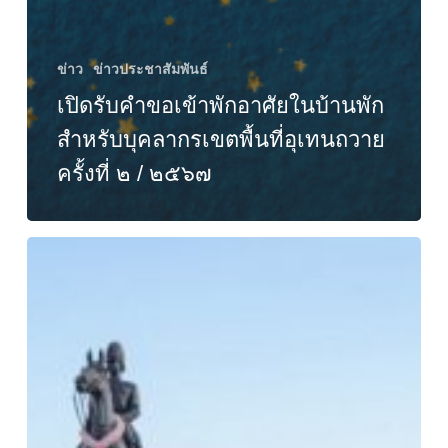
ข่าว
ข่าวประชาสัมพันธ์
เปิดรับคำขอเข้าพักอาศัยในบ้านพัก
สำหรับบุคลากรเขตพื้นที่อุเทนถวาย
ครั้งที่ ๒ / ๒๕๖๗
วาง
พวง
มาลา
วัน
ปิย
มหาราช