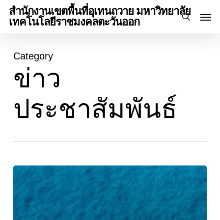
Skip
Menu
สำนักงานเขตพื้นที่อุเทนถวาย มหาวิทยาลัย
Men
to
เทคโนโลยีราชมงคลตะวันออก
search
main
content
Category
ข่าว
ประชาสัมพันธ์
ซัก
ซ้อม
ความ
เข้าใจ