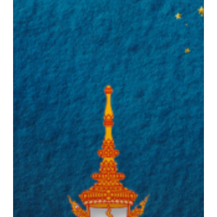
ใน
บ้าน
พัก
สำหรับ
บุคลากร
เขต
พื้นที่
อุ
เทน
ถวาย
ครั้ง
ที่
๒
/
๒๕๖๗