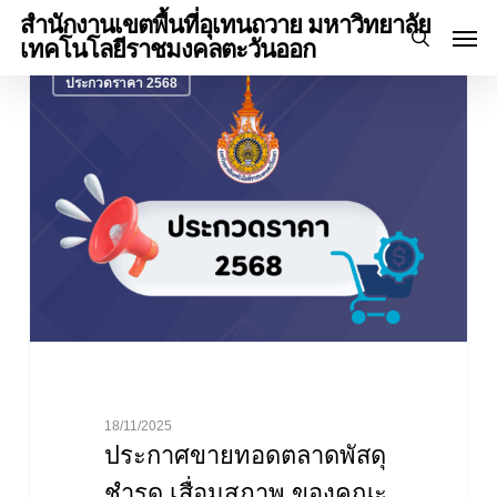
Skip
Menu
สำนักงานเขตพื้นที่อุเทนถวาย มหาวิทยาลัย
Men
to
เทคโนโลยีราชมงคลตะวันออก
search
ประกาศ
main
ประกวดราคา 2568
ขาย
content
ทอด
ตลาด
พัสดุ
ชำรุด
เสื่อม
สภาพ
ของ
คณะ
วิศวกรรมศาสตร์
และ
สถาปัตยกรรมศาสตร์
จำนวน
18/11/2025
57
ประกาศขายทอดตลาดพัสดุ
รายการ
ชำรุด เสื่อมสภาพ ของคณะ